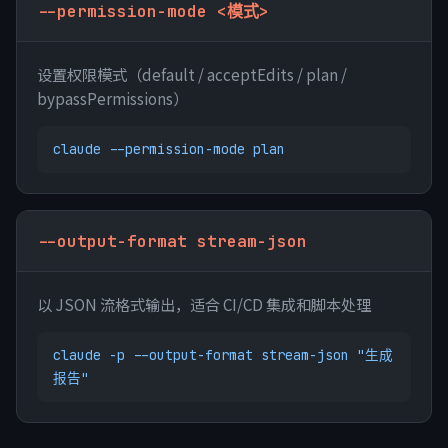
--permission-mode <模式>
设置权限模式（default / acceptEdits / plan /
bypassPermissions）
claude --permission-mode plan
--output-format stream-json
以 JSON 流格式输出，适合 CI/CD 集成和脚本处理
claude -p --output-format stream-json "生成
报告"