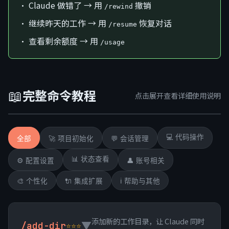
• Claude 做错了 → 用
撤销
/rewind
• 继续昨天的工作 → 用
恢复对话
/resume
• 查看剩余额度 → 用
/usage
📖
完整命令教程
点击展开查看详细使用说明
💻 代码操作
全部
🚀 项目初始化
💬 会话管理
📊 状态查看
⚙️ 配置设置
👤 账号相关
🎨 个性化
🔌 集成扩展
ℹ️ 帮助与其他
添加新的工作目录，让 Claude 同时
▼
/add-dir
⭐⭐⭐