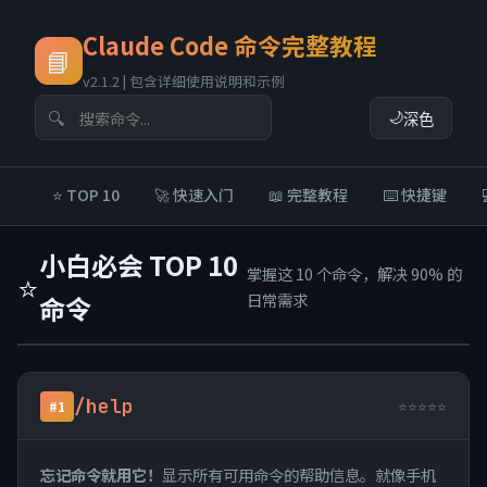
Claude Code 命令完整教程
📘
v2.1.2 | 包含详细使用说明和示例
🔍
🌙
深色
⭐ TOP 10
🚀 快速入门
📖 完整教程
⌨️ 快捷键
小白必会 TOP 10
掌握这 10 个命令，解决 90% 的
⭐
日常需求
命令
/help
⭐⭐⭐⭐⭐
#1
忘记命令就用它！
显示所有可用命令的帮助信息。就像手机